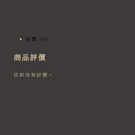
評價 (0)
商品評價
目前沒有評價。
搶先評價 “訂製｜經典床頭櫃”
發佈留言必須填寫的電子郵件地址不會公
開。
必填欄位標示為
*
您的評分
*