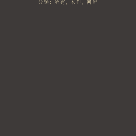
分類:
所有
,
木作
,
河流