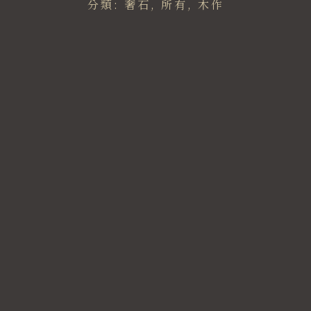
分類:
奢石
,
所有
,
木作