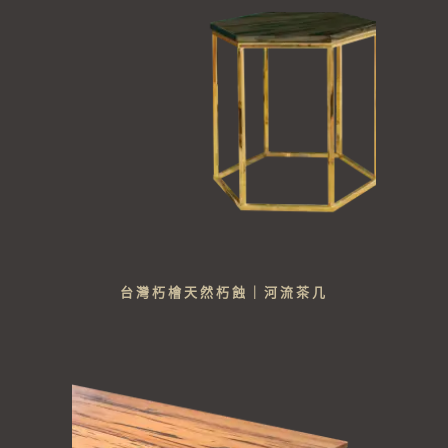
台灣朽檜天然朽蝕｜河流茶几