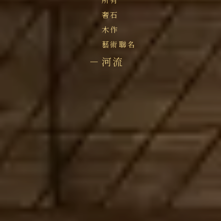
奢石
木作
藝術聯名
河流