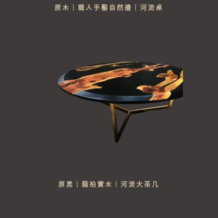
原木｜職人手鑿自然邊｜河流桌
原黑｜龍柏實木｜河流大茶几