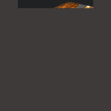
巢流 ｜ 河流桌