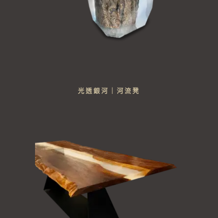
光透銀河｜河流凳