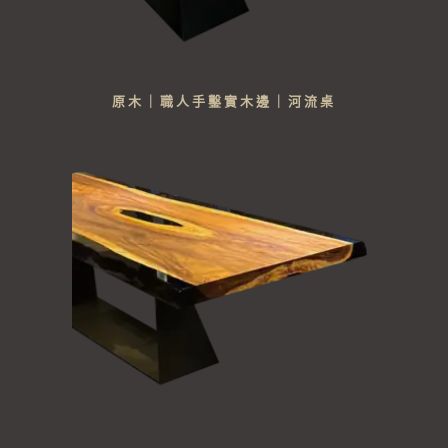
原木｜職人手鑿實木邊｜河流桌