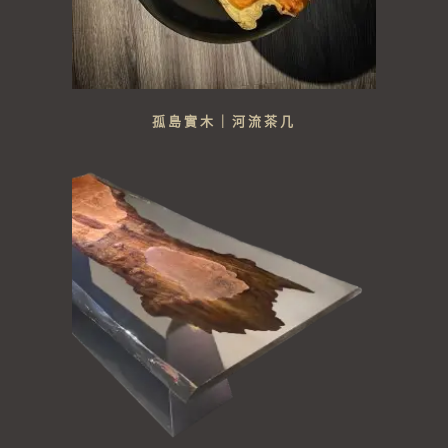
孤島實木｜河流茶几