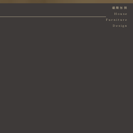
皓斯傢俱
House
Furniture
Design