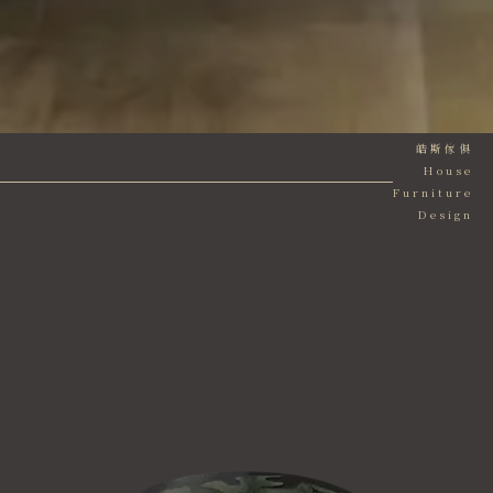
皓斯傢俱
House
Furniture
Design