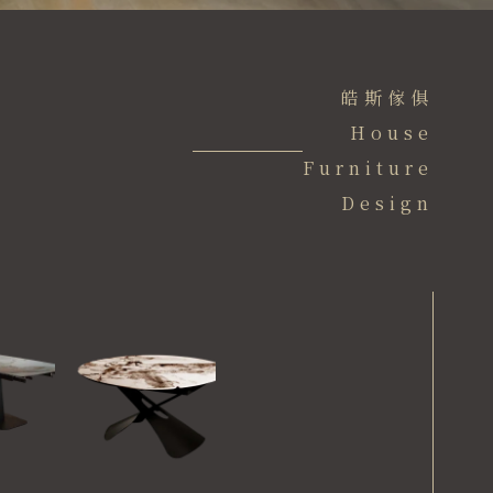
皓斯傢俱
House
Furniture
Design