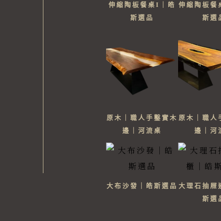
伸縮陶板餐桌I｜皓
伸縮陶板餐
斯選品
斯選
原木｜職人手鑿實木
原木｜職人
邊｜河流桌
邊｜河
大布沙發｜皓斯選品
大理石抽屜
斯選