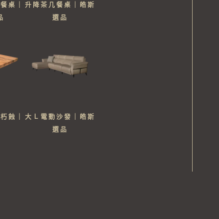
板餐桌｜
升降茶几餐桌｜皓斯
品
選品
然朽蝕｜
大Ｌ電動沙發｜皓斯
桌
選品