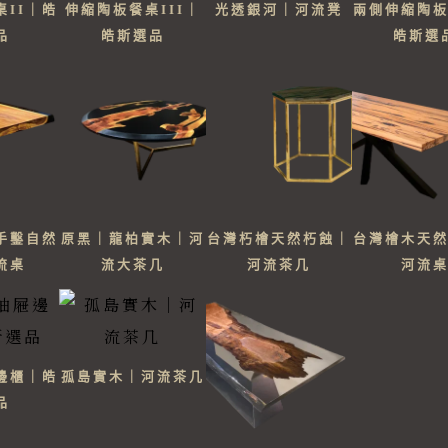
桌II｜皓
伸縮陶板餐桌III｜
光透銀河｜河流凳
兩側伸縮陶
品
皓斯選品
皓斯選
手鑿自然
原黑｜龍柏實木｜河
台灣朽檜天然朽蝕｜
台灣檜木天
流桌
流大茶几
河流茶几
河流
邊櫃｜皓
孤島實木｜河流茶几
品