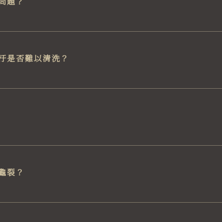
問題？
汙是否難以清洗？
龜裂？