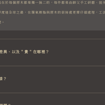
點在於每個原木都是獨一無二的，每件都是由師父手工研磨、拋
厚度達全球之最，在環氧樹脂與原木的銜接處更需仔細處理，工
間。
差異、以及＂貴＂在哪裡？
漆？