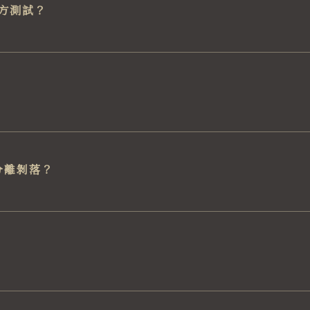
方測試？
分離剝落？
？